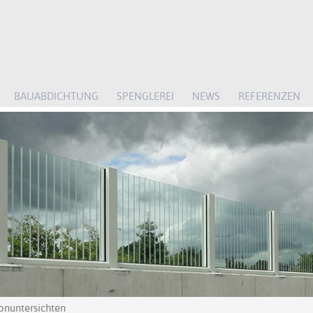
BAUABDICHTUNG
SPENGLEREI
NEWS
REFERENZEN
onuntersichten