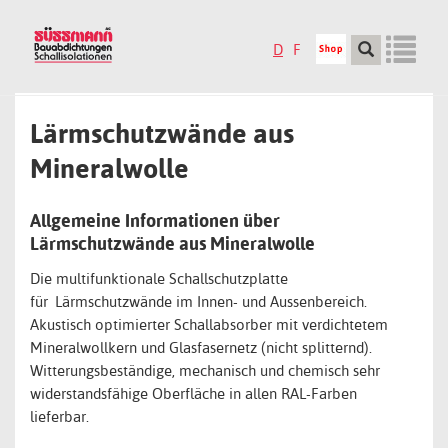
Skip
to
D
F
main
content
Tog
Lärmschutzwände aus
nav
Mineralwolle
Allgemeine Informationen über
Lärmschutzwände aus Mineralwolle
Die multifunktionale Schallschutzplatte
für Lärmschutzwände im Innen- und Aussenbereich.
Akustisch optimierter Schallabsorber mit verdichtetem
Mineralwollkern und Glasfasernetz (nicht splitternd).
Witterungsbeständige, mechanisch und chemisch sehr
widerstandsfähige Oberfläche in allen RAL-Farben
lieferbar.