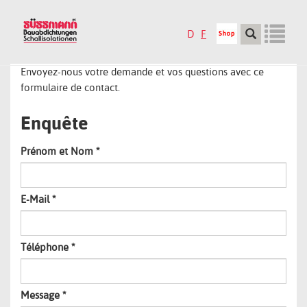
Skip
to
D
F
main
content
Tog
Envoyez-nous votre demande et vos questions avec ce
formulaire de contact.
nav
Enquête
Prénom et Nom
*
E-Mail
*
Téléphone
*
Message
*